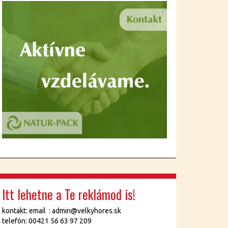
Itt lehetne a Te reklámod is!
kontakt: email : admin@velkyhores.sk
telefón: 00421 56 63 97 209