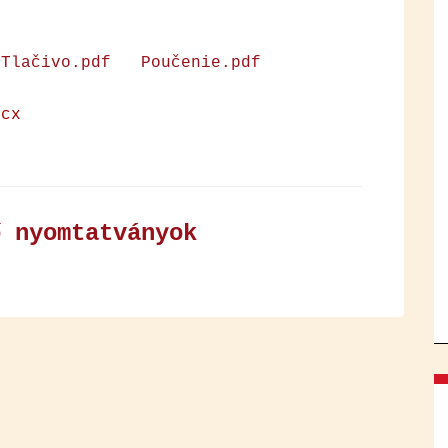
Tlačivo.​pdf
Poučenie.pdf
ocx
ő nyom­tat­vá­nyok