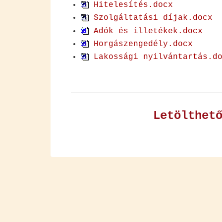
Hi­te­le­sí­tés.docx
Szol­gál­ta­tá­si dí­jak.docx
Adók és il­le­té­kek.docx
Hor­gász­en­ge­dély.docx
La­kos­sá­gi nyil­ván­tar­tás.d
Le­tölt­he­t