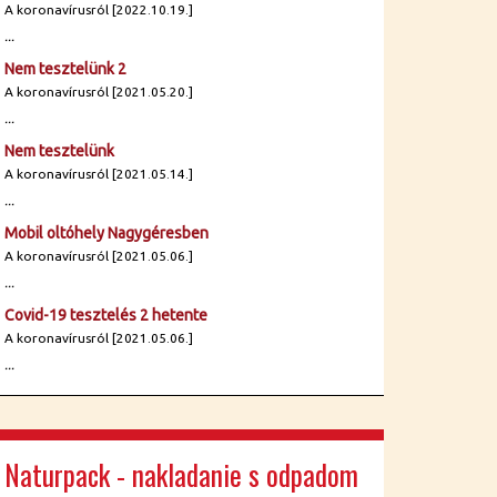
A koronavírusról [2022.10.19.]
...
Nem tesztelünk 2
A koronavírusról [2021.05.20.]
...
Nem tesztelünk
A koronavírusról [2021.05.14.]
...
Mobil oltóhely Nagygéresben
A koronavírusról [2021.05.06.]
...
Covid-19 tesztelés 2 hetente
A koronavírusról [2021.05.06.]
...
Naturpack - nakladanie s odpadom