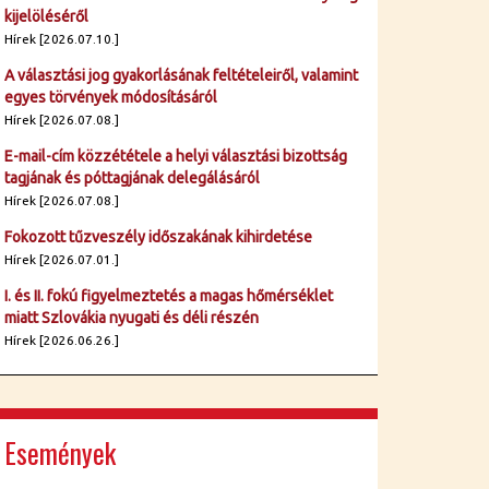
kijelöléséről
Hírek [2026.07.10.]
A választási jog gyakorlásának feltételeiről, valamint
egyes törvények módosításáról
Hírek [2026.07.08.]
E-mail-cím közzététele a helyi választási bizottság
tagjának és póttagjának delegálásáról
Hírek [2026.07.08.]
Fokozott tűzveszély időszakának kihirdetése
Hírek [2026.07.01.]
I. és II. fokú figyelmeztetés a magas hőmérséklet
miatt Szlovákia nyugati és déli részén
Hírek [2026.06.26.]
Események