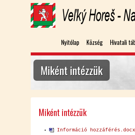
Nyitólap
Község
Hivatali tá
Miként intézzük
Mi­ként in­téz­zük
In­for­má­ció hoz­zá­fé­rés.doc