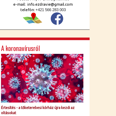
e-mail: info.ezdravie@gmail.com
telefón:
+421 566 283 003
A koronavírusról
Értesítés - a tőketerebesi kórház újra kezdi az
oltásokat