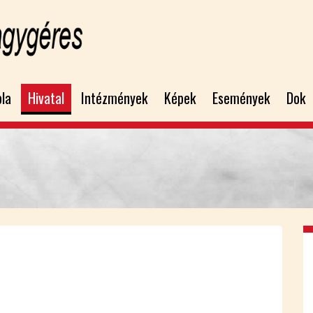
bla
Hivatal
Intézmények
Képek
Események
Dok
x