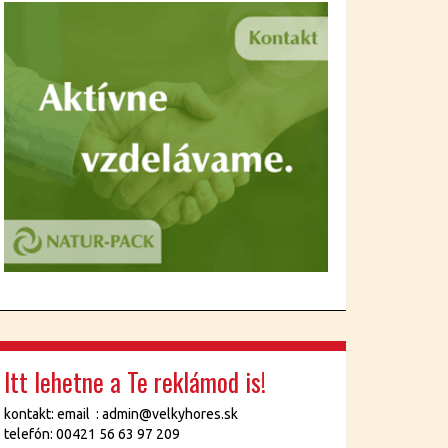
Itt lehetne a Te reklámod is!
kontakt: email : admin@velkyhores.sk
telefón: 00421 56 63 97 209