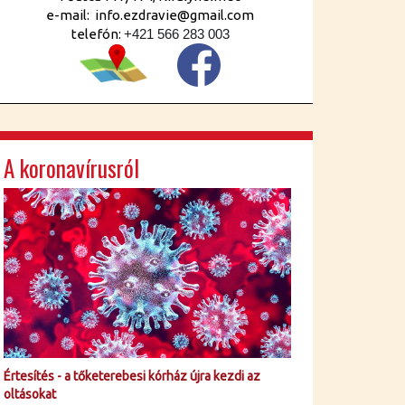
e-mail: info.ezdravie@gmail.com
telefón:
+421 566 283 003
A koronavírusról
Értesítés - a tőketerebesi kórház újra kezdi az
oltásokat