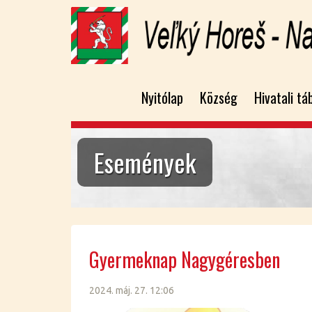
Nyitólap
Község
Hivatali tá
Események
Gyer­mek­nap Nagy­gé­res­ben
2024. máj. 27. 12:06