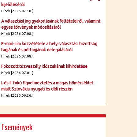
kijelöléséről
Hírek [2026.07.10.]
A választási jog gyakorlásának feltételeiről, valamint
egyes törvények módosításáról
Hírek [2026.07.08.]
E-mail-cím közzététele a helyi választási bizottság
tagjának és póttagjának delegálásáról
Hírek [2026.07.08.]
Fokozott tűzveszély időszakának kihirdetése
Hírek [2026.07.01.]
I. és II. fokú figyelmeztetés a magas hőmérséklet
miatt Szlovákia nyugati és déli részén
Hírek [2026.06.26.]
Események