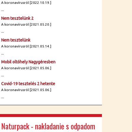
A koronavírusról [2022.10.19.]
...
Nem tesztelünk 2
A koronavírusról [2021.05.20.]
...
Nem tesztelünk
A koronavírusról [2021.05.14.]
...
Mobil oltóhely Nagygéresben
A koronavírusról [2021.05.06.]
...
Covid-19 tesztelés 2 hetente
A koronavírusról [2021.05.06.]
...
Naturpack - nakladanie s odpadom