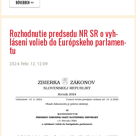
BŐ­VEB­BEN >>
Roz­hod­nu­tie pred­se­du NR SR o vyh­
lás­ení vo­li­eb do Eu­róps­ke­ho par­la­men­
tu
2024. febr. 12. 12:09