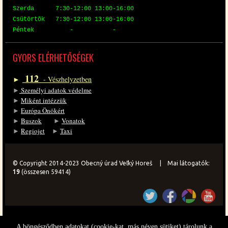
Szer­da 7:30-12:00 13:00-16:00
Csü­tör­tök 7:30-12:00 13:00-16:00
Pén­tek - -
GYORS EL­ÉR­HE­TŐ­SÉ­GEK
112
►
- Vész­hely­zet­ben
►
Sze­mé­lyi ada­tok vé­del­me
►
Mi­ként in­téz­zük
►
Eu­ró­pa Önö­kért
►
Bu­szok
►
Vo­na­tok
►
Re­gi­o­jet
►
Ta­xi
© Copyright 2014-2023 Obecný úrad Veľký Horeš | Mai látogatók:
19
(összesen 59414)
A böngésződben adatokat (cookie-kat, más néven sütiket) tárolunk a