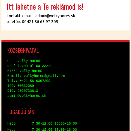
Itt lehetne a Te reklámod is!
kontakt: email : admin@velkyhores.sk
telefón: 00421 56 63 97 209
KÖZ­SÉG­HI­VA­TAL
Obec Veľký Horeš
Družstev­ná uli­ca 333/2
07652 Veľký Horeš
E-mail: vel­ky­hores@​gmail.​com
Tel.: +421 56 6397209
IČO: 00332089
DIČ: 2020730613
ad­min@​vel​kyho​res.​sk
FO­GA­DÓ­ÓRÁK
Hé­tő 7:30-12:00 13:00-16:00
Kedd 7:30-12:00 13:00-16:00