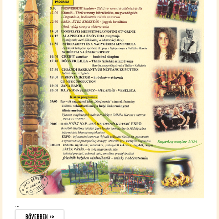
...
BŐ­VEB­BEN >>