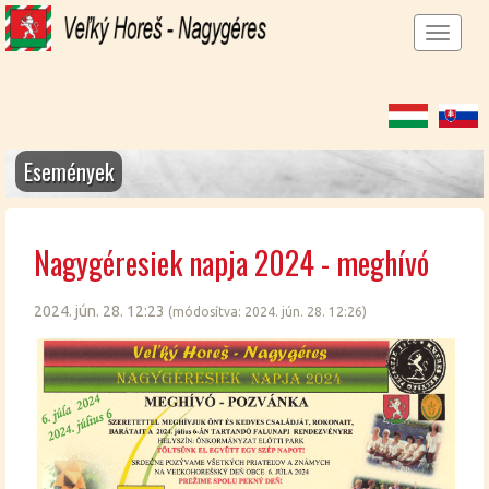
Men
megj
Események
Nagy­gé­re­si­ek nap­ja 2024 - meg­hí­vó
2024. jún. 28. 12:23
(mó­do­sít­va: 2024. jún. 28. 12:26)