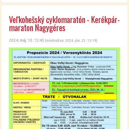
Veľko­hešský cyk­lom­ara­tón - Ke­rék­pár­
ma­ra­ton Nagy­gé­res
2024. máj. 10. 12:45
(mó­do­sít­va: 2024. jún. 23. 13:19)