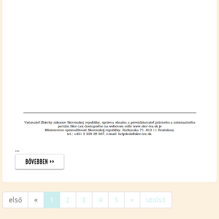
...
BŐ­VEB­BEN >>
első
«
1
2
3
4
5
»
utolsó