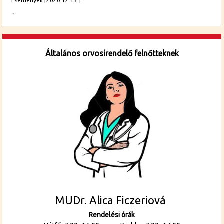
Események [2020.12.13.]
...
Általános orvosirendelő felnőtteknek
MUDr. Alica Ficzeriová
Rendelési órák