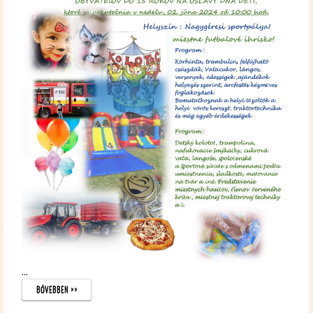
...
BŐ­VEB­BEN >>