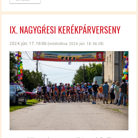
IX. NAGYGŔESI KE­RÉK­PÁR­VER­SENY
2024. jún. 17. 16:06
(mó­do­sít­va: 2024. jún. 18. 06:28)