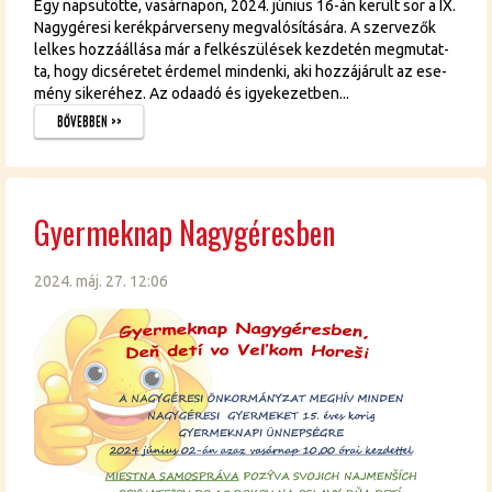
Egy nap­sü­töt­te, va­sár­na­pon, 2024. jú­ni­us 16-án ke­rült sor a IX.
Nagy­gé­re­si ke­rék­pár­ver­seny meg­va­ló­sí­tá­sá­ra. A szer­ve­zők
lel­kes hoz­zá­ál­lá­sa már a fel­ké­szü­lé­sek kez­de­tén meg­mu­tat­
ta, hogy di­csé­re­tet ér­de­mel min­den­ki, aki hoz­zá­já­rult az ese­
mény si­ke­ré­hez. Az oda­adó és igye­ke­zet­ben...
BŐ­VEB­BEN >>
Gyer­mek­nap Nagy­gé­res­ben
2024. máj. 27. 12:06