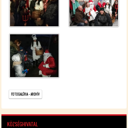
FO­TO­GA­LÉ­RIA - AR­CHÍV
KÖZ­SÉG­HI­VA­TAL