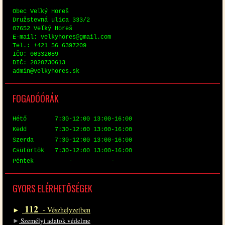
Obec Veľký Horeš
Družstev­ná uli­ca 333/2
07652 Veľký Horeš
E-mail: vel­ky­hores@​gmail.​com
Tel.: +421 56 6397209
IČO: 00332089
DIČ: 2020730613
ad­min@​vel​kyho​res.​sk
FO­GA­DÓ­ÓRÁK
Hé­tő 7:30-12:00 13:00-16:00
Kedd 7:30-12:00 13:00-16:00
Szer­da 7:30-12:00 13:00-16:00
Csü­tör­tök 7:30-12:00 13:00-16:00
Pén­tek - -
GYORS EL­ÉR­HE­TŐ­SÉ­GEK
112
►
- Vész­hely­zet­ben
►
Sze­mé­lyi ada­tok vé­del­me