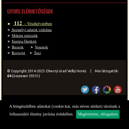
GYORS EL­ÉR­HE­TŐ­SÉ­GEK
112
►
- Vész­hely­zet­ben
►
Sze­mé­lyi ada­tok vé­del­me
►
Mi­ként in­téz­zük
►
Eu­ró­pa Önö­kért
►
Bu­szok
►
Vo­na­tok
►
Re­gi­o­jet
►
Ta­xi
© Copyright 2014-2023 Obecný úrad Veľký Horeš | Mai látogatók:
64
(összesen 59351)
A böngésződben adatokat (cookie-kat, más néven sütiket) tárolunk a
felhasználói élmény javítása érdekében.
Megértettem, elfogadom