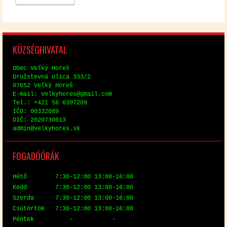
KÖZ­SÉG­HI­VA­TAL
Obec Veľký Horeš
Družstev­ná uli­ca 333/2
07652 Veľký Horeš
E-mail: vel­ky­hores@​gmail.​com
Tel.: +421 56 6397209
IČO: 00332089
DIČ: 2020730613
ad­min@​vel​kyho​res.​sk
FO­GA­DÓ­ÓRÁK
Hé­tő 7:30-12:00 13:00-16:00
Kedd 7:30-12:00 13:00-16:00
Szer­da 7:30-12:00 13:00-16:00
Csü­tör­tök 7:30-12:00 13:00-16:00
Pén­tek - -