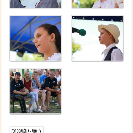
FO­TO­GA­LÉ­RIA - AR­CHÍV