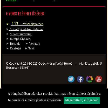
Pén­tek - -
GYORS EL­ÉR­HE­TŐ­SÉ­GEK
112
►
- Vész­hely­zet­ben
►
Sze­mé­lyi ada­tok vé­del­me
►
Mi­ként in­téz­zük
►
Eu­ró­pa Önö­kért
►
Bu­szok
►
Vo­na­tok
►
Re­gi­o­jet
►
Ta­xi
© Copyright 2014-2023 Obecný úrad Veľký Horeš | Mai látogatók:
5
(összesen 59305)
A böngésződben adatokat (cookie-kat, más néven sütiket) tárolunk a
felhasználói élmény javítása érdekében.
Megértettem, elfogadom