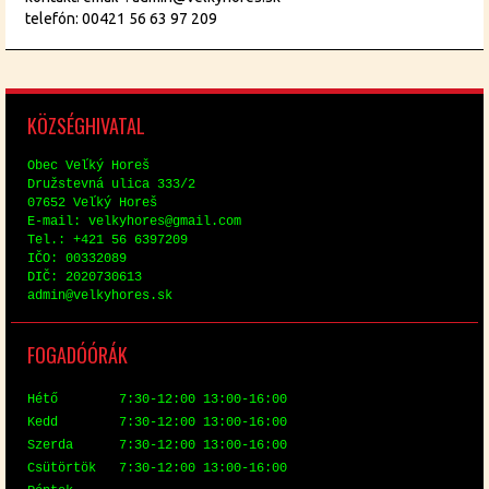
telefón: 00421 56 63 97 209
KÖZ­SÉG­HI­VA­TAL
Obec Veľký Horeš
Družstev­ná uli­ca 333/2
07652 Veľký Horeš
E-mail: vel­ky­hores@​gmail.​com
Tel.: +421 56 6397209
IČO: 00332089
DIČ: 2020730613
ad­min@​vel​kyho​res.​sk
FO­GA­DÓ­ÓRÁK
Hé­tő 7:30-12:00 13:00-16:00
Kedd 7:30-12:00 13:00-16:00
Szer­da 7:30-12:00 13:00-16:00
Csü­tör­tök 7:30-12:00 13:00-16:00