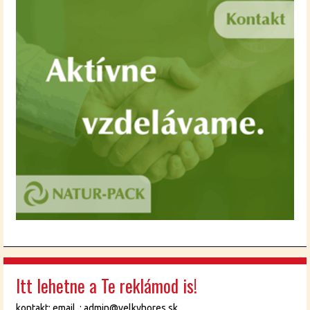
Itt lehetne a Te reklámod is!
kontakt: email : admin@velkyhores.sk