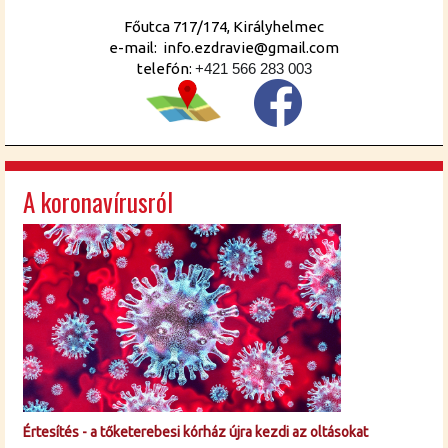
Főutca 717/174, Királyhelmec
e-mail: info.ezdravie@gmail.com
telefón:
+421 566 283 003
A koronavírusról
Értesítés - a tőketerebesi kórház újra kezdi az oltásokat