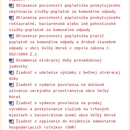
Ohlasenie povinnosti poplatníka poskytujúceho
ubytovacie služby-poplatok za komunálne odpady
Ohlasenie povinnosti poplatníka poskytujúceho
reštauračné, kaviarenské alebo iné pohostinské
služby-poplatok za komunálne odpady
Ohlasenie povinnosti poplatníka platiť
poplatok za komunálne odpady a drobné stavebné
odpady v obci Veľký Horeš v zmysle zákona č.
582/2004 Z.z.
Oznámenie otváracej doby prevádzkovej
jednotky
Žiadosť o udelenie výnimky z bežnej otváracej
doby
Žiadosť o vydanie povolenia na dočasné
užívanie verejného priestranstva obce Veľký
Horeš
Žiadosť o vydanie povolenia na predaj
výrobkov a poskytovanie služieb na trhových
miestach v katastrálnom území obce Veľký Horeš
Žiadosť o zapísanie do evidencie samostatne
hospodáriacich roľníkov /SHR/