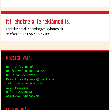
Itt lehetne a Te reklámod is!
kontakt: email : admin@velkyhores.sk
telefón: 00421 56 63 97 209
KÖZ­SÉG­HI­VA­TAL
Obec Veľký Horeš
Družstev­ná uli­ca 333/2
07652 Veľký Horeš
E-mail: vel­ky­hores@​gmail.​com
Tel.: +421 56 6397209
IČO: 00332089
DIČ: 2020730613
ad­min@​vel​kyho​res.​sk
FO­GA­DÓ­ÓRÁK