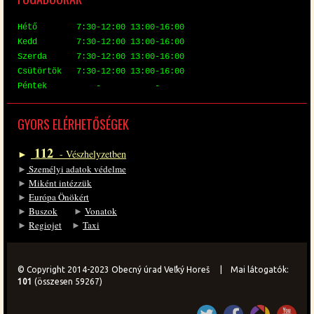
Hé­tő 7:30-12:00 13:00-16:00
Kedd 7:30-12:00 13:00-16:00
Szer­da 7:30-12:00 13:00-16:00
Csü­tör­tök 7:30-12:00 13:00-16:00
Pén­tek - -
GYORS EL­ÉR­HE­TŐ­SÉ­GEK
112
►
- Vész­hely­zet­ben
►
Sze­mé­lyi ada­tok vé­del­me
►
Mi­ként in­téz­zük
►
Eu­ró­pa Önö­kért
►
Bu­szok
►
Vo­na­tok
►
Re­gi­o­jet
►
Ta­xi
© Copyright 2014-2023 Obecný úrad Veľký Horeš | Mai látogatók:
101
(összesen 59267)