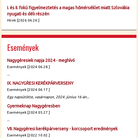
I. és II. fokú figyelmeztetés a magas hőmérséklet miatt Szlovákia
nyugati és déli részén
Hírek [2026.06.26.]
Események
Nagygéresiek napja 2024 - meghívó
Események [2024.06.28.]
...
IX. NAGYGŔESI KERÉKPÁRVERSENY
Események [2024.06.17.]
Egy napsütötte, vasárnapon, 2024. június 16-án...
Gyermeknap Nagygéresben
Események [2024.05.27.]
...
VII. Nagygéresi kerékpárverseny - korcsoport eredmények
Események [2022.10.02.]