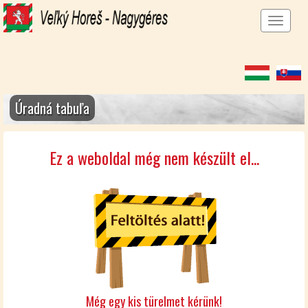
Men
megj
Úradná tabuľa
Ez a weboldal még nem készült el...
Még egy kis türelmet kérünk!