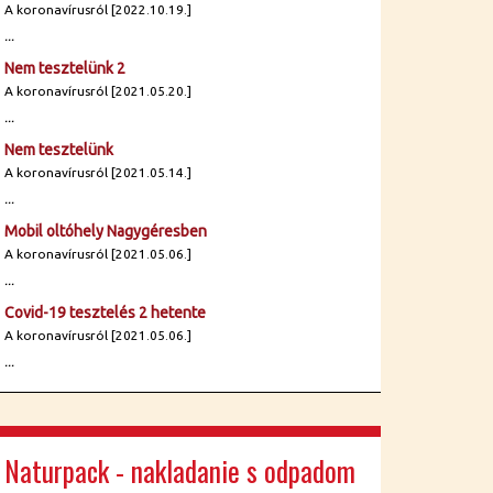
A koronavírusról [2022.10.19.]
...
Nem tesztelünk 2
A koronavírusról [2021.05.20.]
...
Nem tesztelünk
A koronavírusról [2021.05.14.]
...
Mobil oltóhely Nagygéresben
A koronavírusról [2021.05.06.]
...
Covid-19 tesztelés 2 hetente
A koronavírusról [2021.05.06.]
...
Naturpack - nakladanie s odpadom