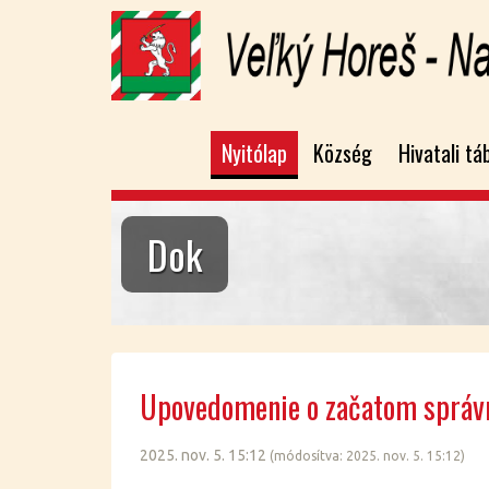
Nyitólap
Község
Hivatali tá
Dok
Upo­ve­do­me­nie o začatom správ
2025. nov. 5. 15:12
(mó­do­sít­va: 2025. nov. 5. 15:12)