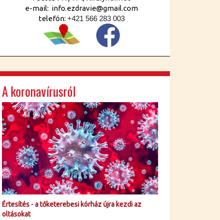
e-mail: info.ezdravie@gmail.com
telefón:
+421 566 283 003
A koronavírusról
Értesítés - a tőketerebesi kórház újra kezdi az
oltásokat