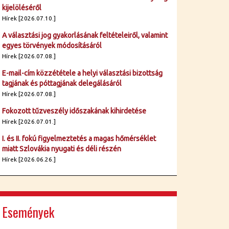
kijelöléséről
Hírek [2026.07.10.]
A választási jog gyakorlásának feltételeiről, valamint
egyes törvények módosításáról
Hírek [2026.07.08.]
E-mail-cím közzététele a helyi választási bizottság
tagjának és póttagjának delegálásáról
Hírek [2026.07.08.]
Fokozott tűzveszély időszakának kihirdetése
Hírek [2026.07.01.]
I. és II. fokú figyelmeztetés a magas hőmérséklet
miatt Szlovákia nyugati és déli részén
Hírek [2026.06.26.]
Események