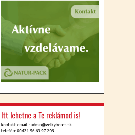
Itt lehetne a Te reklámod is!
kontakt: email : admin@velkyhores.sk
telefón: 00421 56 63 97 209