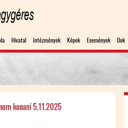
bla
Hivatal
Intézmények
Képek
Események
Dok
­nom kon­aní 5.11.2025