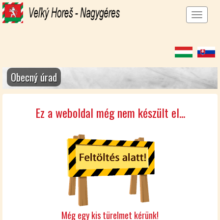
Men
megj
Obecný úrad
Ez a weboldal még nem készült el...
Még egy kis türelmet kérünk!