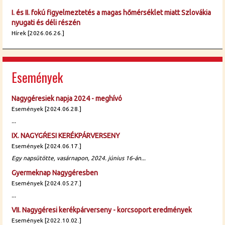
I. és II. fokú figyelmeztetés a magas hőmérséklet miatt Szlovákia
nyugati és déli részén
Hírek [2026.06.26.]
Események
Nagygéresiek napja 2024 - meghívó
Események [2024.06.28.]
...
IX. NAGYGŔESI KERÉKPÁRVERSENY
Események [2024.06.17.]
Egy napsütötte, vasárnapon, 2024. június 16-án...
Gyermeknap Nagygéresben
Események [2024.05.27.]
...
VII. Nagygéresi kerékpárverseny - korcsoport eredmények
Események [2022.10.02.]