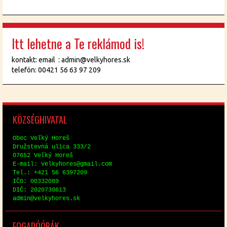
Itt lehetne a Te reklámod is!
kontakt: email : admin@velkyhores.sk
telefón: 00421 56 63 97 209
KÖZ­SÉG­HI­VA­TAL
Obec Veľký Horeš
Družstev­ná uli­ca 333/2
07652 Veľký Horeš
E-mail: vel­ky­hores@​gmail.​com
Tel.: +421 56 6397209
IČO: 00332089
DIČ: 2020730613
ad­min@​vel​kyho​res.​sk
FO­GA­DÓ­ÓRÁK