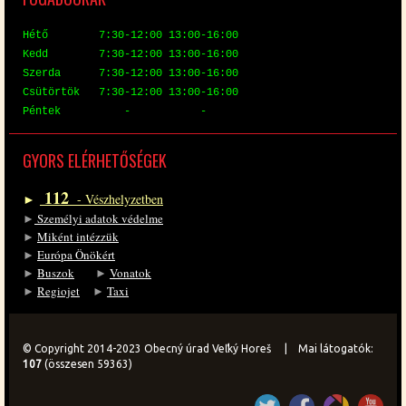
Hé­tő 7:30-12:00 13:00-16:00
Kedd 7:30-12:00 13:00-16:00
Szer­da 7:30-12:00 13:00-16:00
Csü­tör­tök 7:30-12:00 13:00-16:00
Pén­tek - -
GYORS EL­ÉR­HE­TŐ­SÉ­GEK
112
►
- Vész­hely­zet­ben
►
Sze­mé­lyi ada­tok vé­del­me
►
Mi­ként in­téz­zük
►
Eu­ró­pa Önö­kért
►
Bu­szok
►
Vo­na­tok
►
Re­gi­o­jet
►
Ta­xi
© Copyright 2014-2023 Obecný úrad Veľký Horeš | Mai látogatók:
107
(összesen 59363)