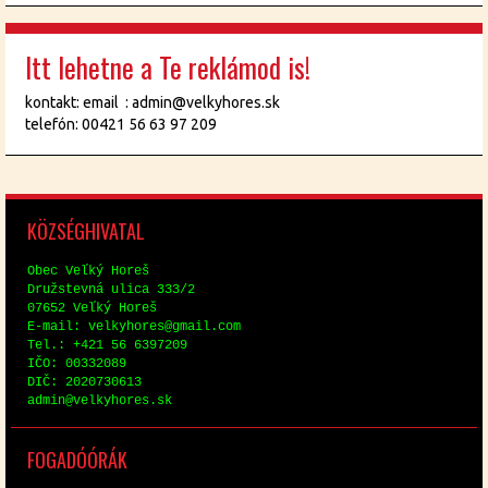
Itt lehetne a Te reklámod is!
kontakt: email : admin@velkyhores.sk
telefón: 00421 56 63 97 209
KÖZ­SÉG­HI­VA­TAL
Obec Veľký Horeš
Družstev­ná uli­ca 333/2
07652 Veľký Horeš
E-mail: vel­ky­hores@​gmail.​com
Tel.: +421 56 6397209
IČO: 00332089
DIČ: 2020730613
ad­min@​vel​kyho​res.​sk
FO­GA­DÓ­ÓRÁK