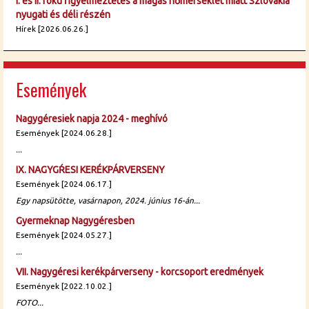
I. és II. fokú figyelmeztetés a magas hőmérséklet miatt Szlovákia
nyugati és déli részén
Hírek [2026.06.26.]
Események
Nagygéresiek napja 2024 - meghívó
Események [2024.06.28.]
...
IX. NAGYGŔESI KERÉKPÁRVERSENY
Események [2024.06.17.]
Egy napsütötte, vasárnapon, 2024. június 16-án...
Gyermeknap Nagygéresben
Események [2024.05.27.]
...
VII. Nagygéresi kerékpárverseny - korcsoport eredmények
Események [2022.10.02.]
FOTO...