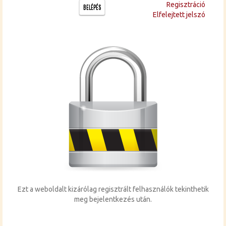
Re­giszt­rá­ció
BELÉPÉS
El­fe­lej­tett jel­szó
Ezt a web­ol­dalt ki­zá­ró­lag re­giszt­rált fel­hasz­ná­lók te­kint­he­tik
meg be­je­lent­ke­zés után.