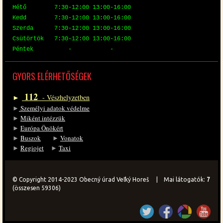
Hé­tő 7:30-12:00 13:00-16:00
Kedd 7:30-12:00 13:00-16:00
Szer­da 7:30-12:00 13:00-16:00
Csü­tör­tök 7:30-12:00 13:00-16:00
Pén­tek - -
GYORS EL­ÉR­HE­TŐ­SÉ­GEK
112
►
- Vész­hely­zet­ben
►
Sze­mé­lyi ada­tok vé­del­me
►
Mi­ként in­téz­zük
►
Eu­ró­pa Önö­kért
►
Bu­szok
►
Vo­na­tok
►
Re­gi­o­jet
►
Ta­xi
© Copyright 2014-2023 Obecný úrad Veľký Horeš | Mai látogatók:
7
(összesen 59306)