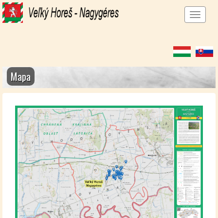
Men
megj
Mapa