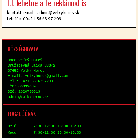
Itt lehetne a Te reklámod is!
kontakt: email : admin@velkyhores.sk
telefón: 00421 56 63 97 209
KÖZ­SÉG­HI­VA­TAL
Obec Veľký Horeš
Družstev­ná uli­ca 333/2
07652 Veľký Horeš
E-mail: vel­ky­hores@​gmail.​com
Tel.: +421 56 6397209
IČO: 00332089
DIČ: 2020730613
ad­min@​vel​kyho​res.​sk
FO­GA­DÓ­ÓRÁK
Hé­tő 7:30-12:00 13:00-16:00
Kedd 7:30-12:00 13:00-16:00