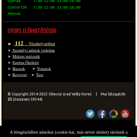
Szer­da 7:30-12:00 13:00-16:00
Csü­tör­tök 7:30-12:00 13:00-16:00
Pén­tek - -
GYORS EL­ÉR­HE­TŐ­SÉ­GEK
112
►
- Vész­hely­zet­ben
►
Sze­mé­lyi ada­tok vé­del­me
►
Mi­ként in­téz­zük
►
Eu­ró­pa Önö­kért
►
Bu­szok
►
Vo­na­tok
►
Re­gi­o­jet
►
Ta­xi
© Copyright 2014-2023 Obecný úrad Veľký Horeš | Mai látogatók:
25
(összesen 59344)
A böngésződben adatokat (cookie-kat, más néven sütiket) tárolunk a