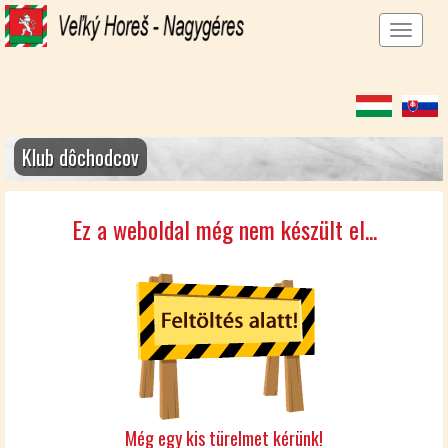
Men
megj
Klub dôchodcov
Ez a weboldal még nem készült el...
Még egy kis türelmet kérünk!