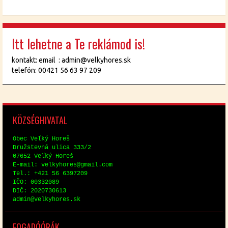
Itt lehetne a Te reklámod is!
kontakt: email : admin@velkyhores.sk
telefón: 00421 56 63 97 209
KÖZ­SÉG­HI­VA­TAL
Obec Veľký Horeš
Družstev­ná uli­ca 333/2
07652 Veľký Horeš
E-mail: vel­ky­hores@​gmail.​com
Tel.: +421 56 6397209
IČO: 00332089
DIČ: 2020730613
ad­min@​vel​kyho​res.​sk
FO­GA­DÓ­ÓRÁK