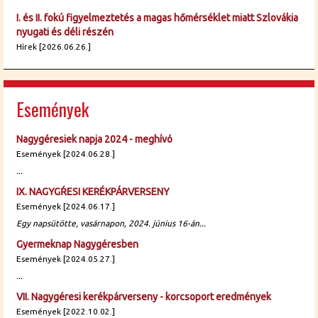
I. és II. fokú figyelmeztetés a magas hőmérséklet miatt Szlovákia
nyugati és déli részén
Hírek [2026.06.26.]
Események
Nagygéresiek napja 2024 - meghívó
Események [2024.06.28.]
...
IX. NAGYGŔESI KERÉKPÁRVERSENY
Események [2024.06.17.]
Egy napsütötte, vasárnapon, 2024. június 16-án...
Gyermeknap Nagygéresben
Események [2024.05.27.]
...
VII. Nagygéresi kerékpárverseny - korcsoport eredmények
Események [2022.10.02.]