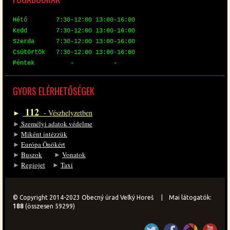
Hé­tő 7:30-12:00 13:00-16:00
Kedd 7:30-12:00 13:00-16:00
Szer­da 7:30-12:00 13:00-16:00
Csü­tör­tök 7:30-12:00 13:00-16:00
Pén­tek - -
GYORS EL­ÉR­HE­TŐ­SÉ­GEK
112
►
- Vész­hely­zet­ben
►
Sze­mé­lyi ada­tok vé­del­me
►
Mi­ként in­téz­zük
►
Eu­ró­pa Önö­kért
►
Bu­szok
►
Vo­na­tok
►
Re­gi­o­jet
►
Ta­xi
© Copyright 2014-2023 Obecný úrad Veľký Horeš | Mai látogatók:
188
(összesen 59299)