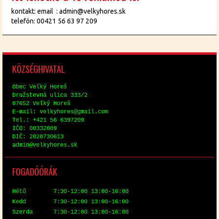
kontakt: email : admin@velkyhores.sk
telefón: 00421 56 63 97 209
KÖZ­SÉG­HI­VA­TAL
Obec Veľký Horeš
Družstev­ná uli­ca 333/2
07652 Veľký Horeš
E-mail: vel­ky­hores@​gmail.​com
Tel.: +421 56 6397209
IČO: 00332089
DIČ: 2020730613
ad­min@​vel​kyho​res.​sk
FO­GA­DÓ­ÓRÁK
Hé­tő 7:30-12:00 13:00-16:00
Kedd 7:30-12:00 13:00-16:00
Szer­da 7:30-12:00 13:00-16:00