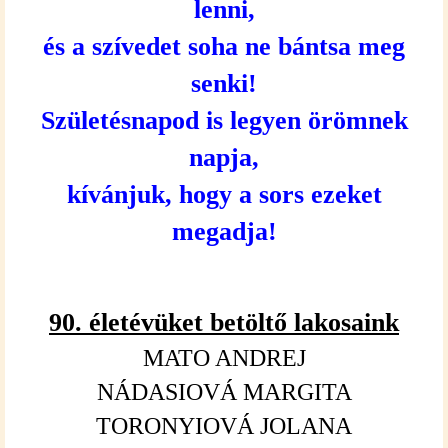
lenni,
és a szívedet soha ne bántsa meg
senki!
Születésnapod is legyen örömnek
napja,
kívánjuk, hogy a sors ezeket
megadja!
90. életév
üket
betölt
ő
lakosaink
MATO ANDREJ
NÁDASIOVÁ MARGITA
TORONYIOVÁ JOLANA