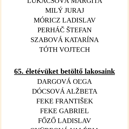
LUKÁCSOVÁ MARGITA
MILÝ JURAJ
MÓRICZ LADISLAV
PERHÁČ ŠTEFAN
SZABOVÁ KATARÍNA
TÓTH VOJTECH
65. életév
üket
betölt
ő
lakosaink
DARGOVÁ OĽGA
DÓCSOVÁ ALŽBETA
FEKE FRANTIŠEK
FEKE GABRIEL
FŐZŐ LADISLAV