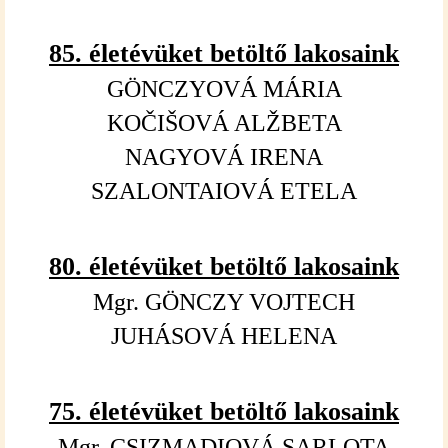
85. életév
üket
betölt
ő
lakosaink
GÖNCZYOVÁ MÁRIA
KOČIŠOVÁ ALŽBETA
NAGYOVÁ IRENA
SZALONTAIOVÁ ETELA
80. életév
üket
betölt
ő
lakosaink
Mgr. GÖNCZY VOJTECH
JUHÁSOVÁ HELENA
75. életév
üket
betölt
ő
lakosaink
Mgr. CSIZMADIOVÁ SARLOTA