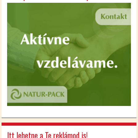
Itt lehetne a Te reklámod is!