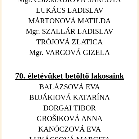
LUKÁCS LADISLAV
MÁRTONOVÁ MATILDA
Mgr. SZALLÁR LADISLAV
TRÓJOVÁ ZLATICA
Mgr. VARGOVÁ GIZELA
70. életév
üket
betölt
ő
lakosaink
BALÁZSOVÁ EVA
BUJÁKIOVÁ KATARÍNA
DORGAI TIBOR
GROŠIKOVÁ ANNA
KANÓCZOVÁ EVA