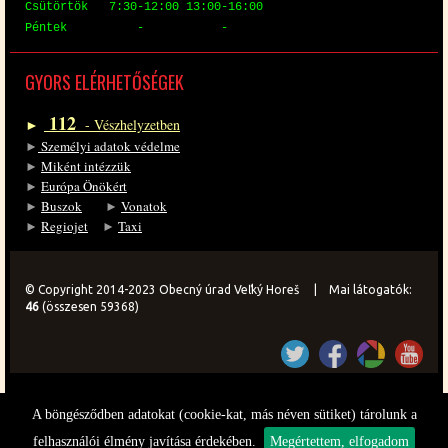
Csü­tör­tök 7:30-12:00 13:00-16:00
Pén­tek - -
GYORS EL­ÉR­HE­TŐ­SÉ­GEK
112
►
- Vész­hely­zet­ben
►
Sze­mé­lyi ada­tok vé­del­me
►
Mi­ként in­téz­zük
►
Eu­ró­pa Önö­kért
►
Bu­szok
►
Vo­na­tok
►
Re­gi­o­jet
►
Ta­xi
© Copyright 2014-2023 Obecný úrad Veľký Horeš | Mai látogatók:
46
(összesen 59368)
A böngésződben adatokat (cookie-kat, más néven sütiket) tárolunk a
felhasználói élmény javítása érdekében.
Megértettem, elfogadom