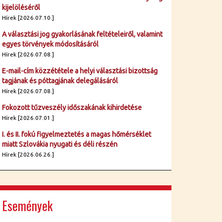
kijelöléséről
Hírek [2026.07.10.]
A választási jog gyakorlásának feltételeiről, valamint
egyes törvények módosításáról
Hírek [2026.07.08.]
E-mail-cím közzététele a helyi választási bizottság
tagjának és póttagjának delegálásáról
Hírek [2026.07.08.]
Fokozott tűzveszély időszakának kihirdetése
Hírek [2026.07.01.]
I. és II. fokú figyelmeztetés a magas hőmérséklet
miatt Szlovákia nyugati és déli részén
Hírek [2026.06.26.]
Események