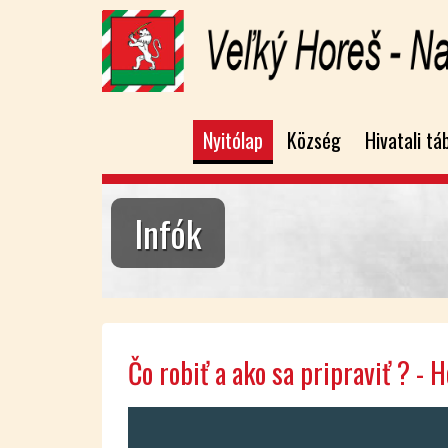
Nyitólap
Község
Hivatali tá
Infók
Čo ro­biť a ako sa prip­ra­viť ? - H