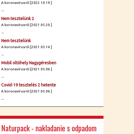
A koronavírusról [2022.10.19.]
...
Nem tesztelünk 2
A koronavírusról [2021.05.20.]
...
Nem tesztelünk
A koronavírusról [2021.05.14.]
...
Mobil oltóhely Nagygéresben
A koronavírusról [2021.05.06.]
...
Covid-19 tesztelés 2 hetente
A koronavírusról [2021.05.06.]
...
Naturpack - nakladanie s odpadom