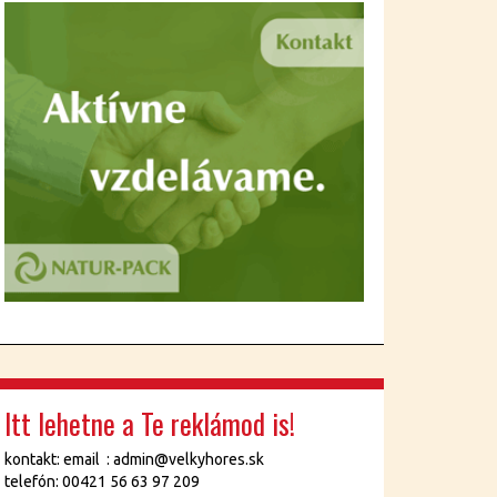
Itt lehetne a Te reklámod is!
kontakt: email : admin@velkyhores.sk
telefón: 00421 56 63 97 209