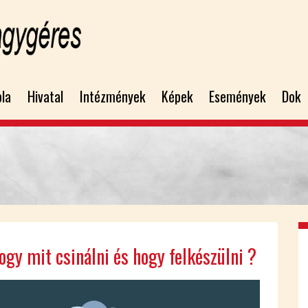
bla
Hivatal
Intézmények
Képek
Események
Dok
ogy mit csi­nál­ni és hogy fel­ké­szül­ni ?