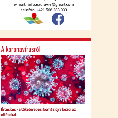
e-mail: info.ezdravie@gmail.com
telefón:
+421 566 283 003
A koronavírusról
Értesítés - a tőketerebesi kórház újra kezdi az
oltásokat