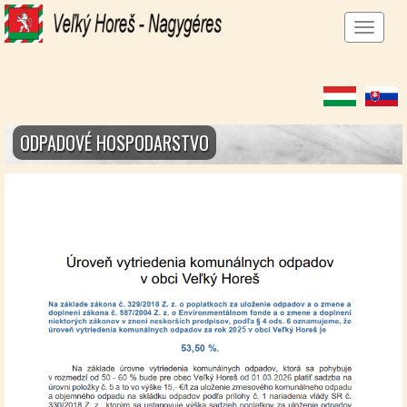
Men
megj
ODPADOVÉ HOSPODARSTVO