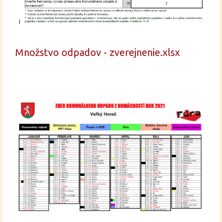
Množstvo odpadov - zverejnenie.xlsx