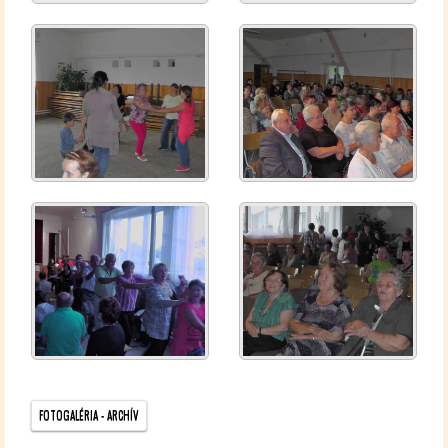
FO­TO­GA­LÉ­RIA - AR­CHÍV