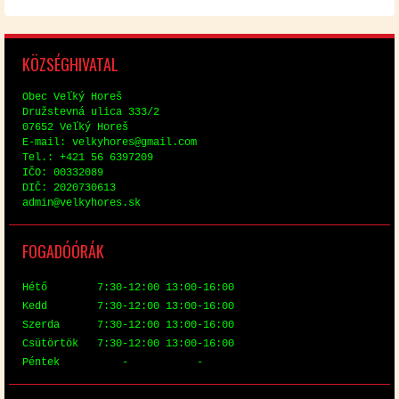
KÖZ­SÉG­HI­VA­TAL
Obec Veľký Horeš
Družstev­ná uli­ca 333/2
07652 Veľký Horeš
E-mail: vel­ky­hores@​gmail.​com
Tel.: +421 56 6397209
IČO: 00332089
DIČ: 2020730613
ad­min@​vel​kyho​res.​sk
FO­GA­DÓ­ÓRÁK
Hé­tő 7:30-12:00 13:00-16:00
Kedd 7:30-12:00 13:00-16:00
Szer­da 7:30-12:00 13:00-16:00
Csü­tör­tök 7:30-12:00 13:00-16:00
Pén­tek - -