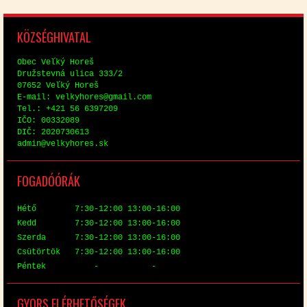
KÖZ­SÉG­HI­VA­TAL
Obec Veľký Horeš
Družstev­ná uli­ca 333/2
07652 Veľký Horeš
E-mail: vel­ky­hores@​gmail.​com
Tel.: +421 56 6397209
IČO: 00332089
DIČ: 2020730613
ad­min@​vel​kyho​res.​sk
FO­GA­DÓ­ÓRÁK
Hé­tő 7:30-12:00 13:00-16:00
Kedd 7:30-12:00 13:00-16:00
Szer­da 7:30-12:00 13:00-16:00
Csü­tör­tök 7:30-12:00 13:00-16:00
Pén­tek - -
GYORS EL­ÉR­HE­TŐ­SÉ­GEK