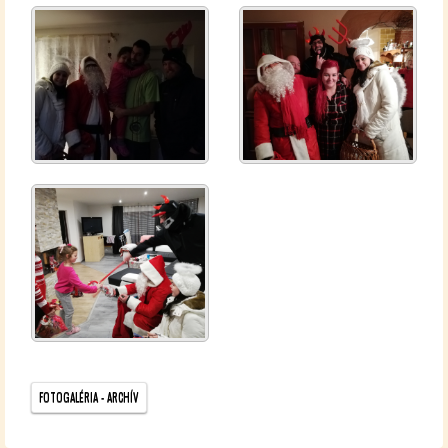
FO­TO­GA­LÉ­RIA - AR­CHÍV