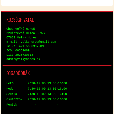
KÖZ­SÉG­HI­VA­TAL
Obec Veľký Horeš
Družstev­ná uli­ca 333/2
07652 Veľký Horeš
E-mail: vel­ky­hores@​gmail.​com
Tel.: +421 56 6397209
IČO: 00332089
DIČ: 2020730613
ad­min@​vel​kyho​res.​sk
FO­GA­DÓ­ÓRÁK
Hé­tő 7:30-12:00 13:00-16:00
Kedd 7:30-12:00 13:00-16:00
Szer­da 7:30-12:00 13:00-16:00
Csü­tör­tök 7:30-12:00 13:00-16:00
Pén­tek - -