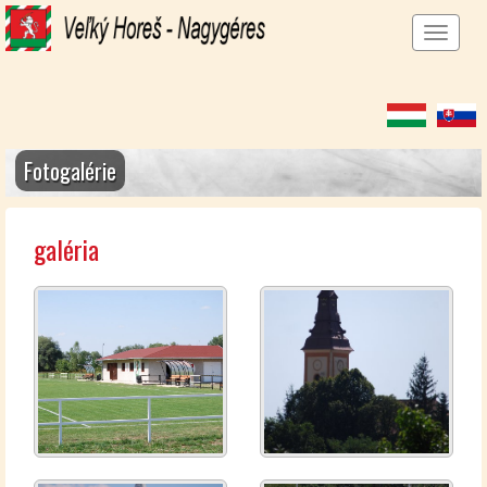
Men
megj
Fotogalérie
galéria