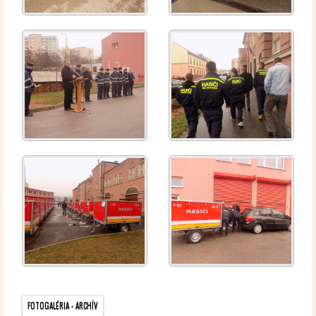
FO­TO­GA­LÉ­RIA - AR­CHÍV