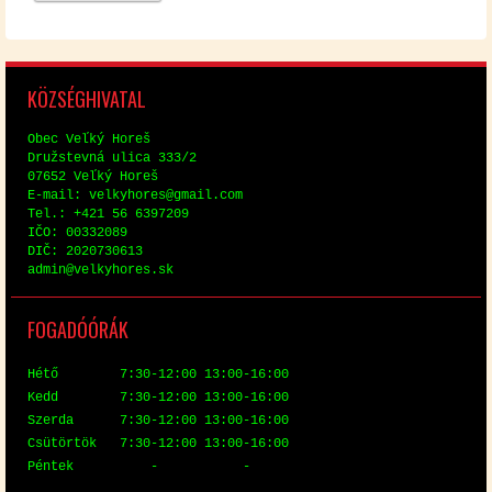
KÖZ­SÉG­HI­VA­TAL
Obec Veľký Horeš
Družstev­ná uli­ca 333/2
07652 Veľký Horeš
E-mail: vel­ky­hores@​gmail.​com
Tel.: +421 56 6397209
IČO: 00332089
DIČ: 2020730613
ad­min@​vel​kyho​res.​sk
FO­GA­DÓ­ÓRÁK
Hé­tő 7:30-12:00 13:00-16:00
Kedd 7:30-12:00 13:00-16:00
Szer­da 7:30-12:00 13:00-16:00
Csü­tör­tök 7:30-12:00 13:00-16:00
Pén­tek - -