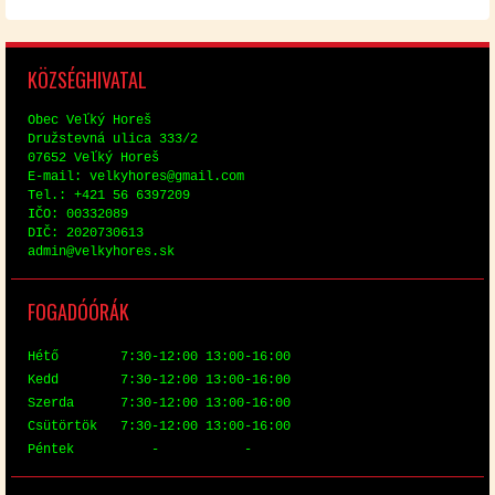
KÖZ­SÉG­HI­VA­TAL
Obec Veľký Horeš
Družstev­ná uli­ca 333/2
07652 Veľký Horeš
E-mail: vel­ky­hores@​gmail.​com
Tel.: +421 56 6397209
IČO: 00332089
DIČ: 2020730613
ad­min@​vel​kyho​res.​sk
FO­GA­DÓ­ÓRÁK
Hé­tő 7:30-12:00 13:00-16:00
Kedd 7:30-12:00 13:00-16:00
Szer­da 7:30-12:00 13:00-16:00
Csü­tör­tök 7:30-12:00 13:00-16:00
Pén­tek - -