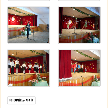
FO­TO­GA­LÉ­RIA - AR­CHÍV